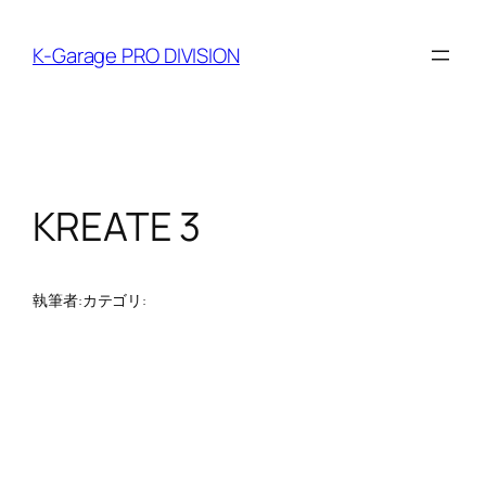
内
容
K-Garage PRO DIVISION
を
ス
キ
ッ
プ
KREATE 3
執筆者:
カテゴリ: