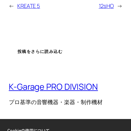
←
KREATE 5
12sHO
→
投稿をさらに読み込む
K-Garage PRO DIVISION
プロ基準の音響機器・楽器・制作機材
ブログ
イベント
このサイトについて
ショップ
Cookieの使用について