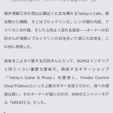
ー・石田さんが選んだ、コンパクトだけど妥協しない一台。
福井県鯖江市の西山公園近くに店を構えるTabby’s Cafe。扉
を開けた瞬間、そこはブルックリンだ。レンガ調の内装、ア
メリカンな什器、そして心地よく流れる音楽——オーナーの石
田さんが実際にブルックリンの店を歩いて感じた空気を、こ
の地に再現した。
音楽をこよなく愛する石田さんにとって、BGMはインテリア
と同じくらい重要な要素だ。隣接するギターショップ
「Tabby’s Guitar & Music」を運営し、Fender Custom
ShopやGibsonといった上質なギターを扱うだけに、音への感
度は高い。そのオーナーが選んだのが、KRKのエントリーモデ
ル「KREATE 3」だった。