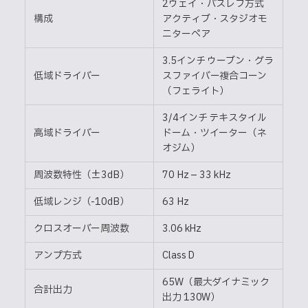
2ウェイ・バスレフ方式
構成
アクティブ・スタジオモ
ニターペア
3.5インチ ウーブン・グラ
低域ドライバー
スファイバー複合コーン
（フェライト）
3/4インチ テキスタイル
高域ドライバー
ドーム・ツイーター（ネ
オジム）
周波数特性（±3dB）
70 Hz – 33 kHz
低域レンジ（-10dB）
63 Hz
クロスオーバー周波数
3.06 kHz
アンプ方式
Class D
65W（最大ダイナミック
合計出力
出力 130W）