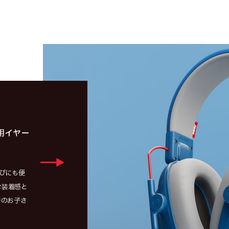
用イヤー
運びにも便
な装着感と
でのお子さ