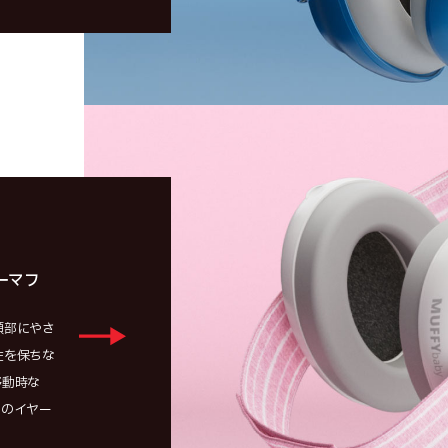
ーマフ
頭部にやさ
性を保ちな
移動時な
用のイヤー