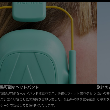
整可能なヘッドバンド
欧州の
ズ調整が可能なヘッドバンド構造を採用。快適なフィット感を保ちつ
欧州の安
、ズレにくい安定した装着感を実現しました。乳幼児の動きにも配慮
な基準を
るシーンで安心してご使用いただけます。