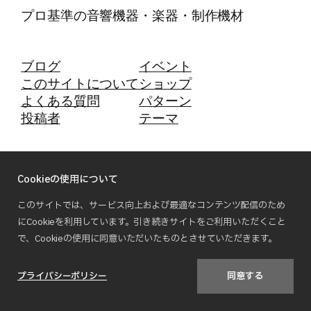
プロ基準の音響機器・楽器・制作機材
ブログ
イベント
このサイトについて
ショップ
よくある質問
パターン
投稿者
テーマ
Twenty Twenty-Five
Designed with
WordPress
Cookieの使用について
このサイトでは、サービス向上および最適なコンテンツ配信のため
にCookieを利用しています。引き続きサイトをご利用いただくこと
で、Cookieの使用に同意いただいたものとさせていただきます。
プライバシーポリシー
同意する